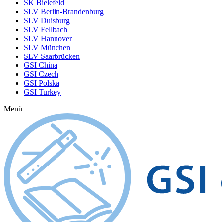
SK Bielefeld
SLV Berlin-Brandenburg
SLV Duisburg
SLV Fellbach
SLV Hannover
SLV München
SLV Saarbrücken
GSI China
GSI Czech
GSI Polska
GSI Turkey
Menü