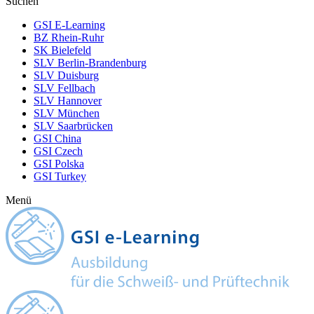
Suchen
GSI E-Learning
BZ Rhein-Ruhr
SK Bielefeld
SLV Berlin-Brandenburg
SLV Duisburg
SLV Fellbach
SLV Hannover
SLV München
SLV Saarbrücken
GSI China
GSI Czech
GSI Polska
GSI Turkey
Menü