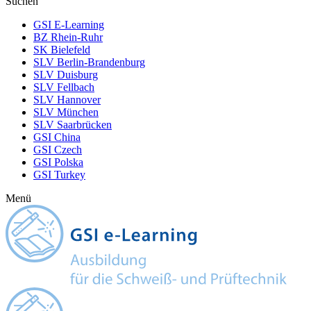
Suchen
GSI E-Learning
BZ Rhein-Ruhr
SK Bielefeld
SLV Berlin-Brandenburg
SLV Duisburg
SLV Fellbach
SLV Hannover
SLV München
SLV Saarbrücken
GSI China
GSI Czech
GSI Polska
GSI Turkey
Menü