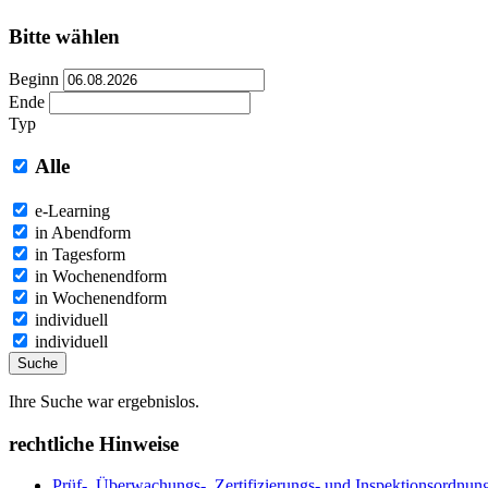
Bitte wählen
Beginn
Ende
Typ
Alle
e-Learning
in Abendform
in Tagesform
in Wochenendform
in Wochenendform
individuell
individuell
Suche
Ihre Suche war ergebnislos.
rechtliche Hinweise
Prüf-, Überwachungs-, Zertifizierungs- und Inspektionsordn