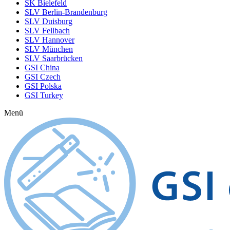
SK Bielefeld
SLV Berlin-Brandenburg
SLV Duisburg
SLV Fellbach
SLV Hannover
SLV München
SLV Saarbrücken
GSI China
GSI Czech
GSI Polska
GSI Turkey
Menü