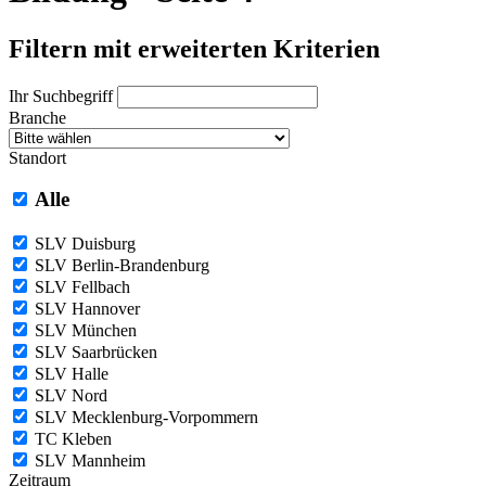
Filtern mit erweiterten Kriterien
Ihr Suchbegriff
Branche
Standort
Alle
SLV Duisburg
SLV Berlin-Brandenburg
SLV Fellbach
SLV Hannover
SLV München
SLV Saarbrücken
SLV Halle
SLV Nord
SLV Mecklenburg-Vorpommern
TC Kleben
SLV Mannheim
Zeitraum