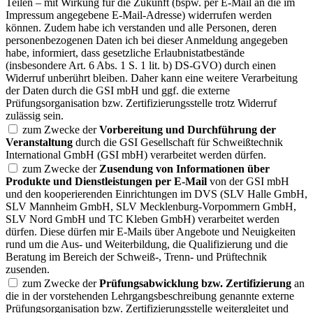
Teilen – mit Wirkung für die Zukunft (bspw. per E-Mail an die im
Impressum angegebene E-Mail-Adresse) widerrufen werden
können. Zudem habe ich verstanden und alle Personen, deren
personenbezogenen Daten ich bei dieser Anmeldung angegeben
habe, informiert, dass gesetzliche Erlaubnistatbestände
(insbesondere Art. 6 Abs. 1 S. 1 lit. b) DS-GVO) durch einen
Widerruf unberührt bleiben. Daher kann eine weitere Verarbeitung
der Daten durch die GSI mbH und ggf. die externe
Prüfungsorganisation bzw. Zertifizierungsstelle trotz Widerruf
zulässig sein.
zum Zwecke der
Vorbereitung und Durchführung der
Veranstaltung
durch die GSI Gesellschaft für Schweißtechnik
International GmbH (GSI mbH) verarbeitet werden dürfen.
zum Zwecke der
Zusendung von Informationen über
Produkte und Dienstleistungen per E-Mail
von der GSI mbH
und den kooperierenden Einrichtungen im DVS (SLV Halle GmbH,
SLV Mannheim GmbH, SLV Mecklenburg-Vorpommern GmbH,
SLV Nord GmbH und TC Kleben GmbH) verarbeitet werden
dürfen. Diese dürfen mir E-Mails über Angebote und Neuigkeiten
rund um die Aus- und Weiterbildung, die Qualifizierung und die
Beratung im Bereich der Schweiß-, Trenn- und Prüftechnik
zusenden.
zum Zwecke der
Prüfungsabwicklung bzw. Zertifizierung
an
die in der vorstehenden Lehrgangsbeschreibung genannte externe
Prüfungsorganisation bzw. Zertifizierungsstelle weitergleitet und