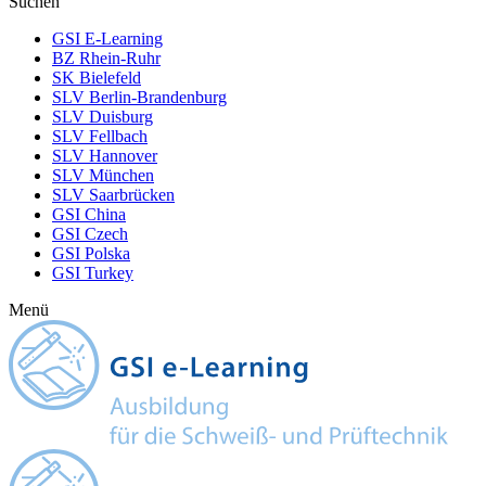
Suchen
GSI E-Learning
BZ Rhein-Ruhr
SK Bielefeld
SLV Berlin-Brandenburg
SLV Duisburg
SLV Fellbach
SLV Hannover
SLV München
SLV Saarbrücken
GSI China
GSI Czech
GSI Polska
GSI Turkey
Menü