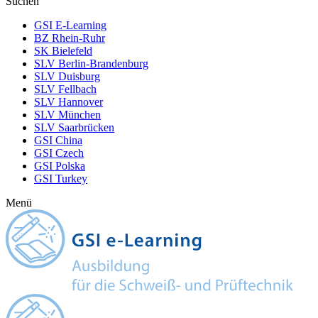
Suchen
GSI E-Learning
BZ Rhein-Ruhr
SK Bielefeld
SLV Berlin-Brandenburg
SLV Duisburg
SLV Fellbach
SLV Hannover
SLV München
SLV Saarbrücken
GSI China
GSI Czech
GSI Polska
GSI Turkey
Menü