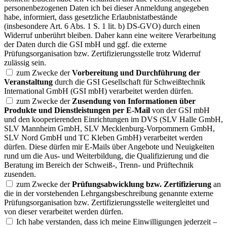
personenbezogenen Daten ich bei dieser Anmeldung angegeben
habe, informiert, dass gesetzliche Erlaubnistatbestände
(insbesondere Art. 6 Abs. 1 S. 1 lit. b) DS-GVO) durch einen
Widerruf unberührt bleiben. Daher kann eine weitere Verarbeitung
der Daten durch die GSI mbH und ggf. die externe
Prüfungsorganisation bzw. Zertifizierungsstelle trotz Widerruf
zulässig sein.
zum Zwecke der
Vorbereitung und Durchführung der
Veranstaltung
durch die GSI Gesellschaft für Schweißtechnik
International GmbH (GSI mbH) verarbeitet werden dürfen.
zum Zwecke der
Zusendung von Informationen über
Produkte und Dienstleistungen per E-Mail
von der GSI mbH
und den kooperierenden Einrichtungen im DVS (SLV Halle GmbH,
SLV Mannheim GmbH, SLV Mecklenburg-Vorpommern GmbH,
SLV Nord GmbH und TC Kleben GmbH) verarbeitet werden
dürfen. Diese dürfen mir E-Mails über Angebote und Neuigkeiten
rund um die Aus- und Weiterbildung, die Qualifizierung und die
Beratung im Bereich der Schweiß-, Trenn- und Prüftechnik
zusenden.
zum Zwecke der
Prüfungsabwicklung bzw. Zertifizierung
an
die in der vorstehenden Lehrgangsbeschreibung genannte externe
Prüfungsorganisation bzw. Zertifizierungsstelle weitergleitet und
von dieser verarbeitet werden dürfen.
Ich habe verstanden, dass ich meine Einwilligungen jederzeit –