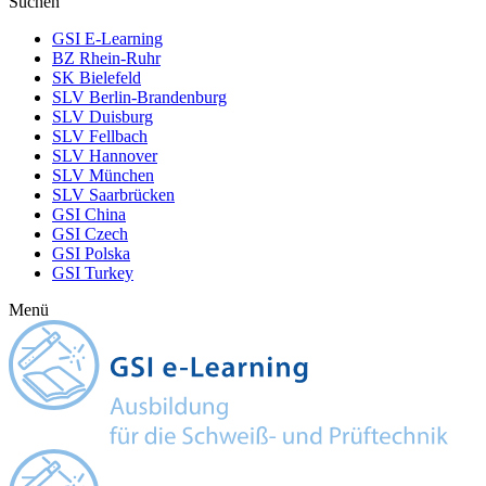
Suchen
GSI E-Learning
BZ Rhein-Ruhr
SK Bielefeld
SLV Berlin-Brandenburg
SLV Duisburg
SLV Fellbach
SLV Hannover
SLV München
SLV Saarbrücken
GSI China
GSI Czech
GSI Polska
GSI Turkey
Menü