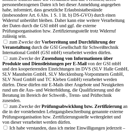
personenbezogenen Daten ich bei dieser Anmeldung angegeben
habe, informiert, dass gesetzliche Erlaubnistatbestände
(insbesondere Art. 6 Abs. 1 S. 1 lit. b) DS-GVO) durch einen
Widerruf unberührt bleiben. Daher kann eine weitere Verarbeitung
der Daten durch die GSI mbH und ggf. die externe
Prüfungsorganisation bzw. Zertifizierungsstelle trotz Widerruf
zulässig sein.
zum Zwecke der
Vorbereitung und Durchführung der
Veranstaltung
durch die GSI Gesellschaft für Schweißtechnik
International GmbH (GSI mbH) verarbeitet werden dürfen.
zum Zwecke der
Zusendung von Informationen über
Produkte und Dienstleistungen per E-Mail
von der GSI mbH
und den kooperierenden Einrichtungen im DVS (SLV Halle GmbH,
SLV Mannheim GmbH, SLV Mecklenburg-Vorpommern GmbH,
SLV Nord GmbH und TC Kleben GmbH) verarbeitet werden
dürfen. Diese dürfen mir E-Mails über Angebote und Neuigkeiten
rund um die Aus- und Weiterbildung, die Qualifizierung und die
Beratung im Bereich der Schweiß-, Trenn- und Prüftechnik
zusenden.
zum Zwecke der
Prüfungsabwicklung bzw. Zertifizierung
an
die in der vorstehenden Lehrgangsbeschreibung genannte externe
Prüfungsorganisation bzw. Zertifizierungsstelle weitergleitet und
von dieser verarbeitet werden dürfen.
Ich habe verstanden, dass ich meine Einwilligungen jederzeit –