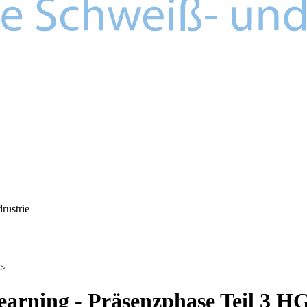
>
earning - Präsenzphase Teil 3 H