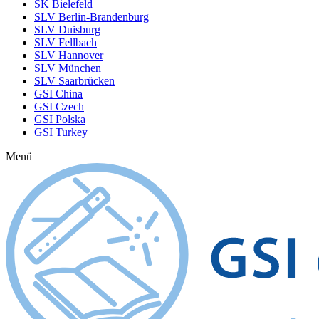
SK Bielefeld
SLV Berlin-Brandenburg
SLV Duisburg
SLV Fellbach
SLV Hannover
SLV München
SLV Saarbrücken
GSI China
GSI Czech
GSI Polska
GSI Turkey
Menü