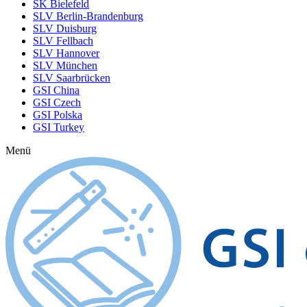
SK Bielefeld
SLV Berlin-Brandenburg
SLV Duisburg
SLV Fellbach
SLV Hannover
SLV München
SLV Saarbrücken
GSI China
GSI Czech
GSI Polska
GSI Turkey
Menü