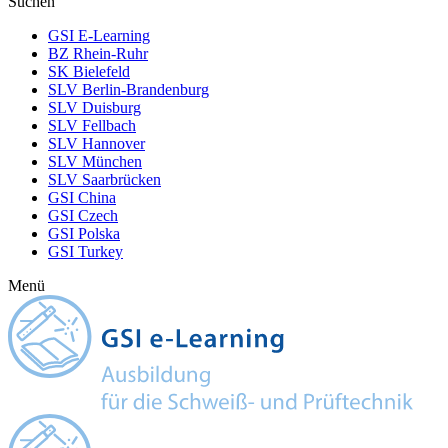
Suchen
GSI E-Learning
BZ Rhein-Ruhr
SK Bielefeld
SLV Berlin-Brandenburg
SLV Duisburg
SLV Fellbach
SLV Hannover
SLV München
SLV Saarbrücken
GSI China
GSI Czech
GSI Polska
GSI Turkey
Menü